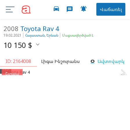
directions_car

message
Վաճառել
2008
Toyota
Rav 4
19.02.2021
Հայաստան, Երևան
Մաքսազերծված է
10 150
$

ID: 2164008
Լիգա Ինշուրանս
Ավտովարկ


1/5
Շտապ
favorite_border