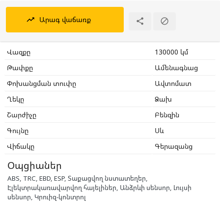
Արագ վաճառք
trending_up


Վազքը
130000 կմ
Թափքը
Ամենագնաց
Փոխանցման տուփը
Ավտոմատ
Ղեկը
Ձախ
Շարժիչը
Բենզին
Գույնը
Սև
Վիճակը
Գերազանց
Օպցիաներ
ABS, TRC, EBD, ESP, Տաքացվող նստատեղեր,
Էլեկտրակառավարվող հայելիներ, Անձրևի սենսոր, Լույսի
սենսոր, Կրուիզ-կոնտրոլ