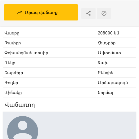
Արագ վաճառք
trending_up


Վազքը
208000 կմ
Թափքը
Հետչբեք
Փոխանցման տուփը
Ավտոմատ
Ղեկը
Ձախ
Շարժիչը
Բենզին
Գույնը
Արծաթագույն
Վիճակը
Նորմալ
Վաճառող
