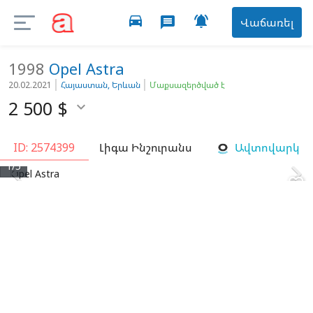
directions_car

message
Վաճառել
1998
Opel
Astra
20.02.2021
Հայաստան, Երևան
Մաքսազերծված է
2 500
$

ID: 2574399
Լիգա Ինշուրանս
Ավտովարկ


1/5
favorite_border