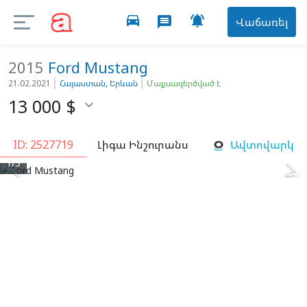
directions_car

message
Վաճառել
2015
Ford
Mustang
21.02.2021
Հայաստան, Երևան
Մաքսազերծված է
13 000
$

ID: 2527719
Լիգա Ինշուրանս
Ավտովարկ


1/3
favorite_border