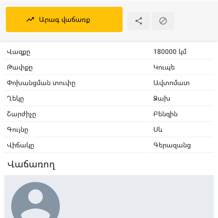
Արագ վաճառք
trending_up


Վազքը
180000 կմ
Թափքը
Կուպե
Փոխանցման տուփը
Ավտոմատ
Ղեկը
Ձախ
Շարժիչը
Բենզին
Գույնը
Սև
Վիճակը
Գերազանց
Վաճառող
