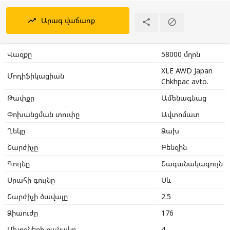
Արագ վաճառք
trending_up


Վազքը
58000 մղոն
XLE AWD Japan
Մոդիֆիկացիան
Chkhpac avto.
Թափքը
Ամենագնաց
Փոխանցման տուփը
Ավտոմատ
Ղեկը
Ձախ
Շարժիչը
Բենզին
Գույնը
Շագանակագույն
Սրահի գույնը
Սև
Շարժիչի ծավալը
2.5
Ձիաուժը
176
Մխոցների քանակը
4