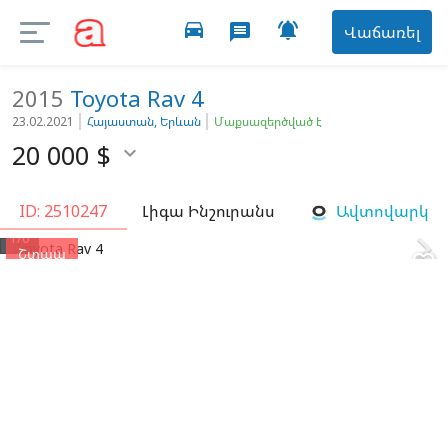
directions_car

message
Վաճառել
2015
Toyota
Rav 4
23.02.2021
Հայաստան, Երևան
Մաքսազերծված է
20 000
$

ID: 2510247
Լիգա Ինշուրանս
Ավտովարկ


1/6
Շտապ
favorite_border