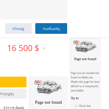

Մուտք
Վաճառել
16 500
$

ք
Բողոքել
32119 մղոն