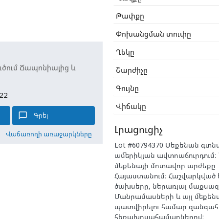
Թափքը
Փոխանցման տուփը
Ղեկը
ւծում Ճապոնիայից և
Շարժիչը
Գույնը
22
Վիճակը
chat_bubble_outline
Գրել
Լրացուցիչ
Վաճառողի առաջարկները
Lot #60794370 Մեքենան գտնվ
ամերիկյան ավտոաճուրդում։ 
մեքենայի մոտավոր արժեքը
Հայաստանում։ Հաշվարկված ե
ծախսերը, ներառյալ մաքսազե
Մանրամասների և այլ մեքեն
պատվիրելու համար զանգահ
հեռախոսահամարներով: