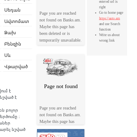
Սեդան
Ավտոմատ
Ձախ
Բենզին
Սև
Վթարված
ում է
Նշված է
ն բոլոր
րծումը ։
աներ
արել նշված