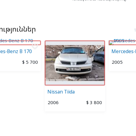
ւթյուններ
favorite_border
favorite_border
es-Benz B 170
Mercedes-
$ 5 700
2005
Nissan Tiida
2006
$ 3 800