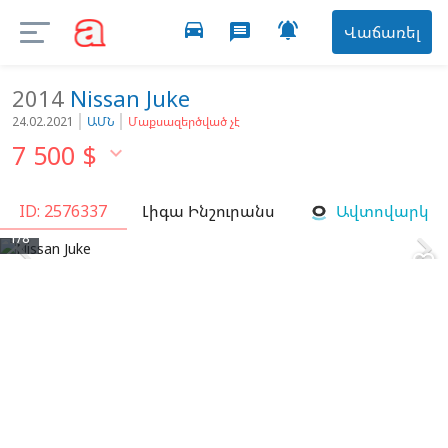
directions_car

message
Վաճառել
2014
Nissan
Juke
24.02.2021
ԱՄՆ
Մաքսազերծված չէ
7 500
$

ID: 2576337
Լիգա Ինշուրանս
Ավտովարկ


1/8
favorite_border