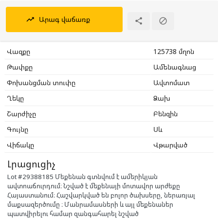
Արագ վաճառք
trending_up


Վազքը
125738 մղոն
Թափքը
Ամենագնաց
Փոխանցման տուփը
Ավտոմատ
Ղեկը
Ձախ
Շարժիչը
Բենզին
Գույնը
Սև
Վիճակը
Վթարված
Լրացուցիչ
Lot #29388185 Մեքենան գտնվում է ամերիկյան
ավտոաճուրդում։ Նշված է մեքենայի մոտավոր արժեքը
Հայաստանում։ Հաշվարկված են բոլոր ծախսերը, ներառյալ
մաքսազերծումը ։ Մանրամասների և այլ մեքենաներ
պատվիրելու համար զանգահարել նշված