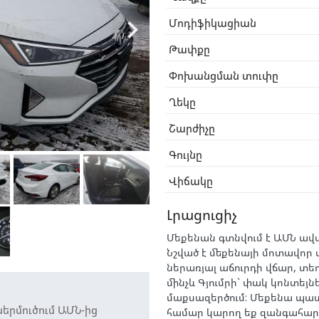

Մոդիֆիկացիան
Թափքը
Փոխանցման տուփը
Ղեկը
Շարժիչը
Գույնը
Վիճակը
Լրացուցիչ
Մեքենան գտնվում է ԱՄՆ ավտ
Նշված է մեքենայի մոտավոր 
ներառյալ աճուրդի վճար, տ
մինչև Գյումրի` փակ կոնտեյն
մաքսազերծում: Մեքենա պատ
երմուծում ԱՄՆ-ից
համար կարող եք զանգահարել