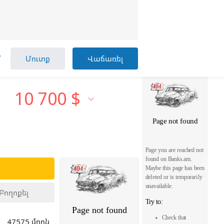

Մուտք
Վաճառել
10 700
$

ք
Բողոքել
47575 մղոն