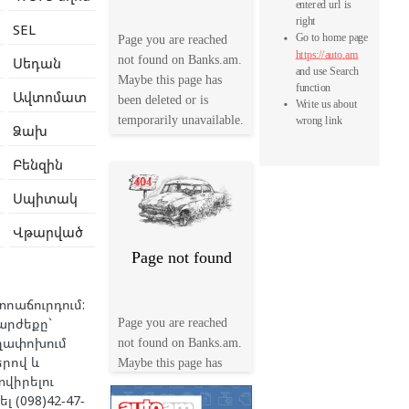
SEL
Սեդան
Ավտոմատ
Ձախ
Բենզին
Սպիտակ
Վթարված
ոաճուրդում:
արժեքը`
եղափոխում
երով և
վիրելու
 (098)42-47-